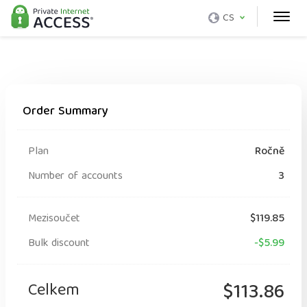
CS
Order Summary
Plan
Ročně
Number of accounts
3
Mezisoučet
$119.85
Bulk discount
-$5.99
Celkem
$113.86