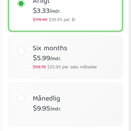
Årligt
$3.33
/mdr.
$119.40
$39.95 per år
Six months
$5.99
/mdr.
$59.70
$35.95 per seks måneder
Månedlig
$9.95
/mdr.