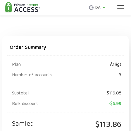
DA
Order Summary
Plan
Årligt
Number of accounts
3
Subtotal
$119.85
Bulk discount
-$5.99
Samlet
$113.86