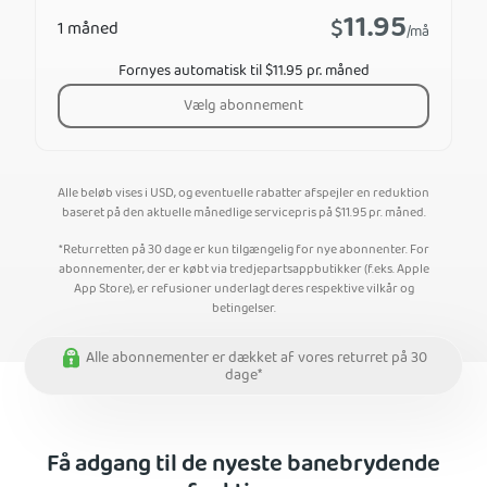
11.95
$
1 måned
/må
Fornyes automatisk til $11.95 pr. måned
Vælg abonnement
Alle beløb vises i USD, og eventuelle rabatter afspejler en reduktion
baseret på den aktuelle månedlige servicepris på
$
11.95
pr. måned.
*Returretten på 30 dage er kun tilgængelig for nye abonnenter. For
abonnementer, der er købt via tredjepartsappbutikker (f.eks. Apple
App Store), er refusioner underlagt deres respektive vilkår og
betingelser.
Alle abonnementer er dækket af vores returret på 30
dage*
Få adgang til de nyeste banebrydende