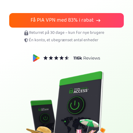
Få PIA VPN
Få PIA VPN med
83%
i rabat
Returret på 30 dage – kun for nye brugere
Én konto, et ubegrænset antal enheder