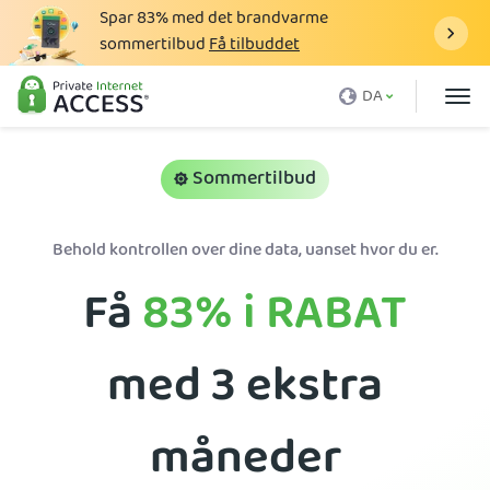
Spar
83%
med det brandvarme
sommertilbud
Få tilbuddet
Hvad er en VPN
DA
Hvorfor PIA
Priser
Sommertilbud
VPN-fordele
Behold kontrollen over dine data, uanset hvor du er.
Download en VPN
Få
83%
i RABAT
VPN-server
Blog
med 3 ekstra
Support
Log ind
måneder