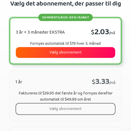
Vælg det abonnement, der passer til dig
SOMMERTILBUD: 83% I RABAT
2.03
$
3 år + 3 måneder EKSTRA
/må
Fornyes automatisk til $79 hver 3. måned
Vælg abonnement
3.33
$
1 år
/må
Faktureres til $39.95 det første år og fornyes derefter
automatisk til $49.99 om året
Vælg abonnement