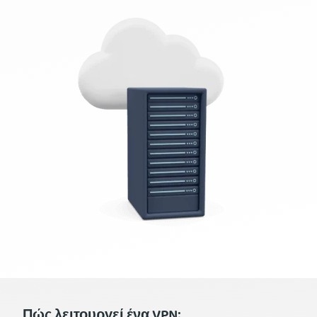
Πώς λειτουργεί ένα VPN;