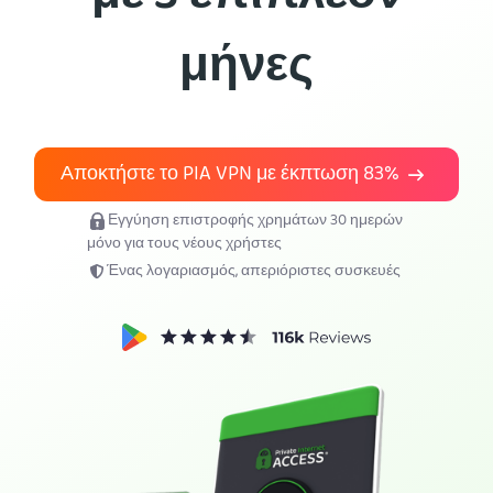
Απόκτησε το PIA VPN
μήνες
Αποκτήστε το PIA VPN με έκπτωση
83%
Εγγύηση επιστροφής χρημάτων 30 ημερών
μόνο για τους νέους χρήστες
Ένας λογαριασμός, απεριόριστες συσκευές