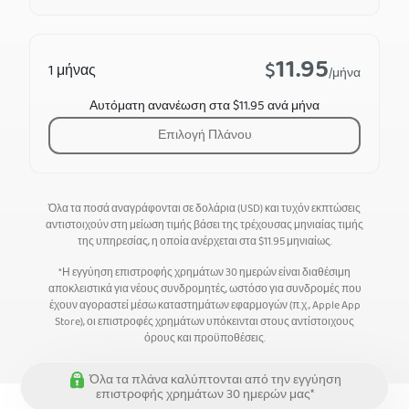
11.95
$
1 μήνας
/μήνα
Αυτόματη ανανέωση στα $11.95 ανά μήνα
Επιλογή Πλάνου
Όλα τα ποσά αναγράφονται σε δολάρια (USD) και τυχόν εκπτώσεις
αντιστοιχούν στη μείωση τιμής βάσει της τρέχουσας μηνιαίας τιμής
της υπηρεσίας, η οποία ανέρχεται στα
$
11.95
μηνιαίως.
*Η εγγύηση επιστροφής χρημάτων 30 ημερών είναι διαθέσιμη
αποκλειστικά για νέους συνδρομητές, ωστόσο για συνδρομές που
έχουν αγοραστεί μέσω καταστημάτων εφαρμογών (π.χ., Apple App
Store), οι επιστροφές χρημάτων υπόκεινται στους αντίστοιχους
όρους και προϋποθέσεις.
Όλα τα πλάνα καλύπτονται από την εγγύηση
επιστροφής χρημάτων 30 ημερών μας*