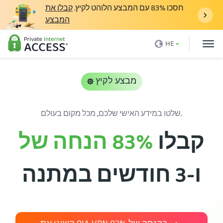
חסכו
83%
עם המבצע הלוהט לקיץ.
קבלו את
המבצע
מה זה VPN
HE
למה PIA
מחירים
מבצע לקיץ
יתרונות VPN
שלטו במידע האישי שלכם, מכל מקום בעולם.
הורידו VPN
קבלו
83%
הנחה של
שרת VPN
בלוג
ו-3 חודשים במתנה
תמיכה
התחברות