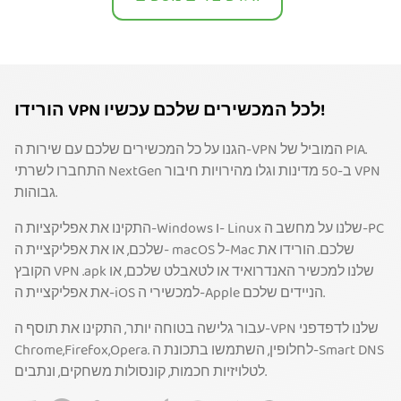
הורידו VPN לכל המכשירים שלכם עכשיו!
הגנו על כל המכשירים שלכם עם שירות ה-VPN המוביל של PIA.
התחברו לשרתי NextGen ב-50 מדינות וגלו מהירויות חיבור VPN
גבוהות.
התקינו את אפליקציות ה-Windows ו- Linux שלנו על מחשב ה-PC
שלכם, או את אפליקציית ה- macOS ל-Mac שלכם. הורידו את
הקובץ VPN .apk שלנו למכשיר האנדרואיד או לטאבלט שלכם, או
את אפליקציית ה-iOS למכשירי ה-Apple הניידים שלכם.
עבור גלישה בטוחה יותר, התקינו את תוסף ה-VPN שלנו לדפדפני
Chrome,Firefox,Opera. לחלופין, השתמשו בתכונת ה-Smart DNS
לטלויזיות חכמות, קונסולות משחקים, ונתבים.