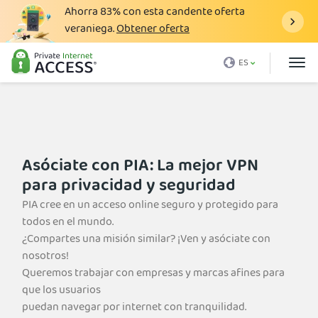
Ahorra
83%
con esta candente oferta
veraniega.
Obtener oferta
¿Qué es una VPN?
ES
¿Por qué PIA?
Precio
Ventajas VPN
Asóciate con PIA: La mejor VPN
Descargar VPN
para privacidad y seguridad
Servidor VPN
PIA cree en un acceso online seguro y protegido para
todos en el mundo.
Blog
¿Compartes una misión similar? ¡Ven y asóciate con
Asistencia
nosotros!
Queremos trabajar con empresas y marcas afines para
Inicio de sesión
que los usuarios
puedan navegar por internet con tranquilidad.