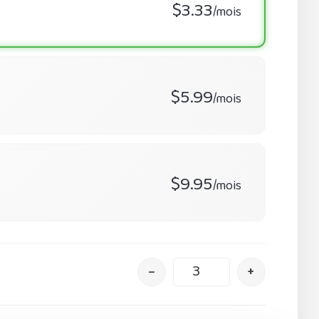
$3.33
/mois
$5.99
/mois
$9.95
/mois
–
+