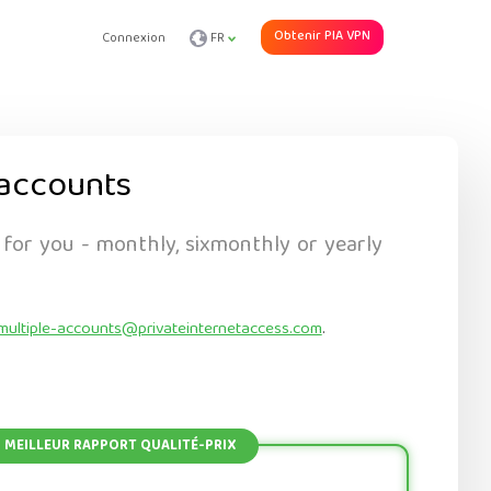
Obtenir PIA VPN
Connexion
FR
accounts
 for you - monthly, sixmonthly or yearly
multiple-accounts@privateinternetaccess.com
.