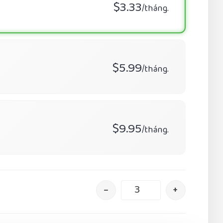
$3.33
/tháng.
$5.99
/tháng.
$9.95
/tháng.
–
+