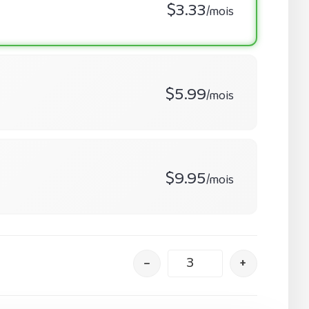
$3.33
/mois
$5.99
/mois
$9.95
/mois
–
+