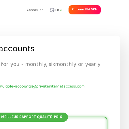
Obtenir PIA VPN
Connexion
FR
accounts
 for you - monthly, sixmonthly or yearly
multiple-accounts@privateinternetaccess.com
.