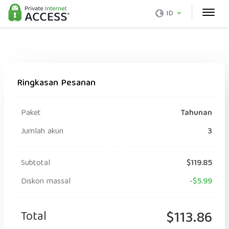
ID
Ringkasan Pesanan
Paket
Tahunan
Jumlah akun
3
Subtotal
$119.85
Diskon massal
-$5.99
Total
$113.86