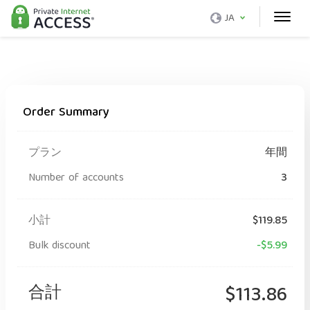
JA
Order Summary
プラン
年間
Number of accounts
3
小計
$119.85
Bulk discount
-$5.99
合計
$113.86