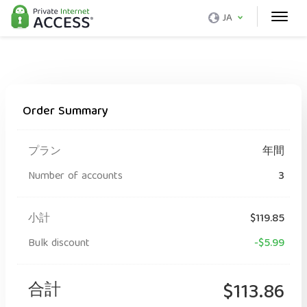
JA
Order Summary
プラン
年間
Number of accounts
3
小計
$119.85
Bulk discount
-$5.99
合計
$113.86