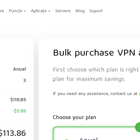
are
Funcții
Aplicații
Servere
Blog
Suport
Bulk purchase VPN 
First choose which plan is right
Anual
plan for maximum savings.
3
If you need any assistance, contact us at
$119.85
-$5.99
Choose your plan
$113.86