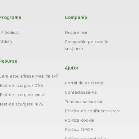
Programe
Companie
IP dedicat
Despre noi
Afiliați
Companiile pe care le
susținem
Resurse
Ajutor
Care este adresa mea de IP?
Portal de asistență
Test de scurgere DNS
Contactează-ne
Test de scurgere email
Termenii serviciului
Test de scurgere IPv6
Politica de confidențialitate
Politica cookie
Politica DMCA