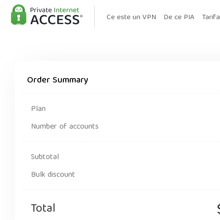
Ce este un VPN
De ce PIA
Tarif
Order Summary
Plan
Number of accounts
Subtotal
Bulk discount
Total