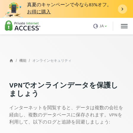
真夏のキャンペーンで今なら
83%
オフ。
お得に購入
VPNとは
JA
PIAを利用するわけ
価格
当社VPNの特徴
機能
オンラインセキュリティ
VPNのダウンロード
VPNサーバー
VPNでオンラインデータを保護し
ましょう
ブログ
サポート
インターネットを閲覧すると、データは複数の会社を
経由し、複数のデータベースに保存されます。VPNを
ログイン
利用して、以下のログと追跡を回避しましょう: