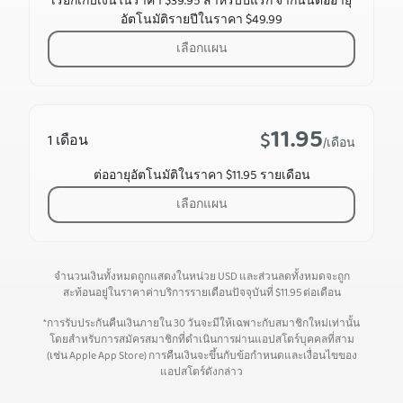
เรียกเก็บเงินในราคา $39.95 สำหรับปีแรก จากนั้นต่ออายุ
อัตโนมัติรายปีในราคา $49.99
เลือกแผน
11.95
$
1 เดือน
/เดือน
ต่ออายุอัตโนมัติในราคา $11.95 รายเดือน
เลือกแผน
จำนวนเงินทั้งหมดถูกแสดงในหน่วย USD และส่วนลดทั้งหมดจะถูก
สะท้อนอยู่ในราคาค่าบริการรายเดือนปัจจุบันที่
$
11.95
ต่อเดือน
*การรับประกันคืนเงินภายใน 30 วันจะมีให้เฉพาะกับสมาชิกใหม่เท่านั้น
โดยสำหรับการสมัครสมาชิกที่ดำเนินการผ่านแอปสโตร์บุคคลที่สาม
(เช่น Apple App Store) การคืนเงินจะขึ้นกับข้อกำหนดและเงื่อนไขของ
แอปสโตร์ดังกล่าว