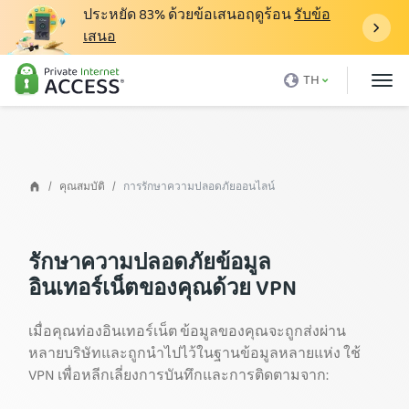
ประหยัด
83%
ด้วยข้อเสนอฤดูร้อน
รับข้อ
เสนอ
VPN คืออะไร
TH
ทำไมต้อง PIA
ราคา
ข้อดีของ VPN
คุณสมบัติ
การรักษาความปลอดภัยออนไลน์
ดาวน์โหลด VPN
เซิร์ฟเวอร์ VPN
รักษาความปลอดภัยข้อมูล
อินเทอร์เน็ตของคุณด้วย VPN
บล็อก
ฝ่ายสนับสนุน
เมื่อคุณท่องอินเทอร์เน็ต ข้อมูลของคุณจะถูกส่งผ่าน
หลายบริษัทและถูกนำไปไว้ในฐานข้อมูลหลายแห่ง ใช้
เข้าสู่ระบบ
VPN เพื่อหลีกเลี่ยงการบันทึกและการติดตามจาก: