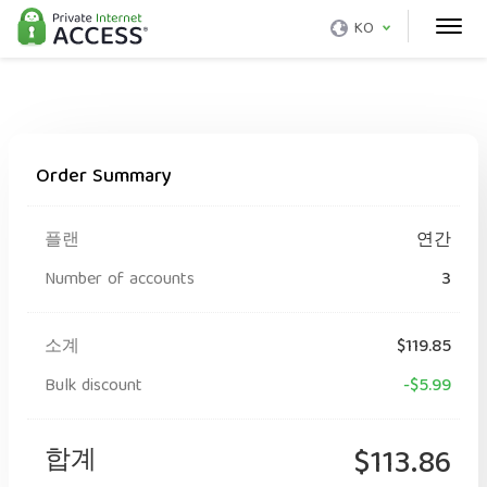
KO
Order Summary
플랜
연간
Number of accounts
3
소계
$119.85
Bulk discount
-$5.99
합계
$113.86