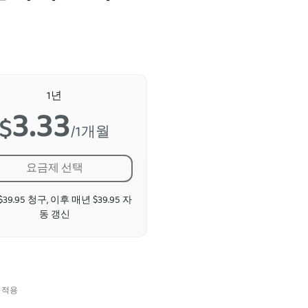
1년
3.33
$
/1개월
요금제 선택
39.95 청구, 이후 매년 $39.95 자
동 갱신
 적용