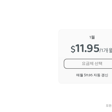
1월
11.95
$
/1개
요금제 선택
매월 $11.95 자동 갱신
모든