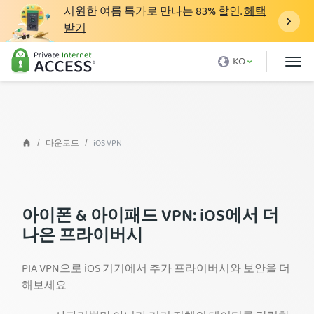
시원한 여름 특가로 만나는
83%
할인.
혜택
받기
VPN이란 무엇인가요
KO
왜 PIA인가요
가격
VPN 기능
다운로드
iOS VPN
VPN 다운로드
VPN 서버
아이폰 & 아이패드 VPN: iOS에서 더
블로그
나은 프라이버시
지원
PIA VPN으로 iOS 기기에서 추가 프라이버시와 보안을 더
로그인
해보세요