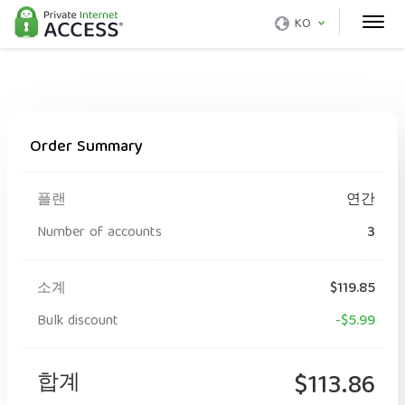
KO
Order Summary
플랜
연간
Number of accounts
3
소계
$119.85
Bulk discount
-$5.99
합계
$113.86