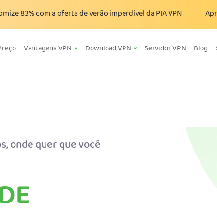
omize
83%
com a oferta de verão imperdível da PIA VPN
Apr
Preço
Vantagens VPN
Download VPN
Servidor VPN
Blog
s, onde quer que você
DE