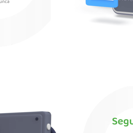
nunca
Seg