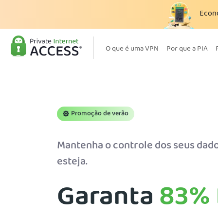
Econ
O que é uma VPN
Por que a PIA
Promoção de verão
Mantenha o controle dos seus dado
esteja.
Garanta
83%