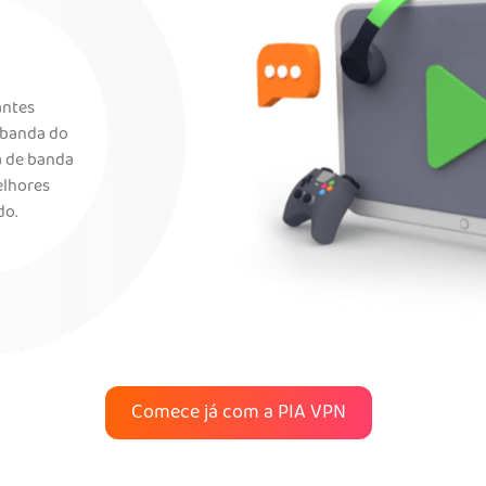
antes
e banda do
a de banda
elhores
do.
Comece já com a PIA VPN