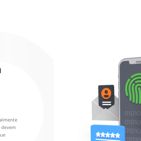
a
ialmente
ão devem
que