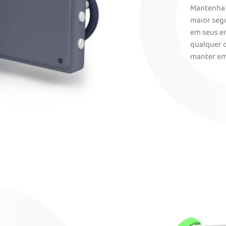
Mantenha 
maior seg
em seus em
qualquer o
manter em 