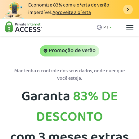
Economize
83%
com a oferta de verão
imperdível.
Aproveite a oferta
O que é uma VPN
PT
Por que a PIA
Preço
Promoção de verão
Vantagens VPN
Mantenha o controle dos seus dados, onde quer que
Download VPN
você esteja.
Servidor VPN
Garanta
83%
DE
Blog
Suporte
DESCONTO
Login
com 3 meses extras