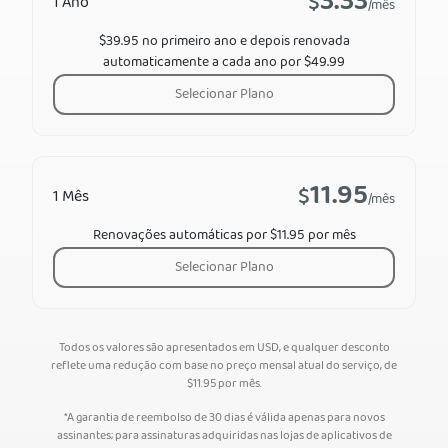
3.33
$
1 Ano
/mês
$39.95 no primeiro ano e depois renovada
automaticamente a cada ano por $49.99
Selecionar Plano
11.95
$
1 Mês
/mês
Renovações automáticas por $11.95 por mês
Selecionar Plano
Todos os valores são apresentados em USD, e qualquer desconto
reflete uma redução com base no preço mensal atual do serviço, de
$
11.95
por mês.
*A garantia de reembolso de 30 dias é válida apenas para novos
assinantes; para assinaturas adquiridas nas lojas de aplicativos de