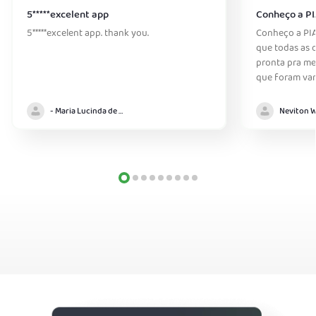
5*****excelent app
Conheço a PI
5*****excelent app. thank you.
Conheço a PIA
que todas as o
pronta pra me 
que foram var
- Maria Lucinda de Almeida