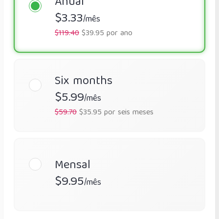
Anual
$3.33
/mês
$119.40
$39.95 por ano
Six months
$5.99
/mês
$59.70
$35.95 por seis meses
Mensal
$9.95
/mês