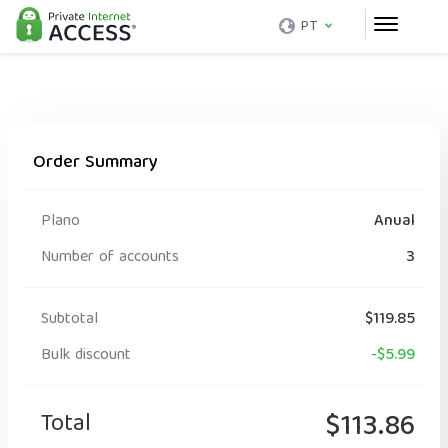
PT
Order Summary
Plano
Anual
Number of accounts
3
Subtotal
$119.85
Bulk discount
-$5.99
Total
$113.86