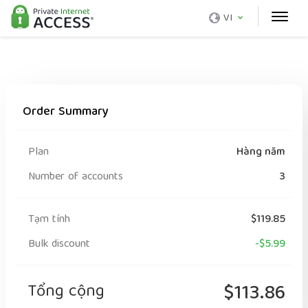
VI
Order Summary
Plan
Hàng năm
Number of accounts
3
Tạm tính
$119.85
Bulk discount
-$5.99
Tổng cộng
$113.86