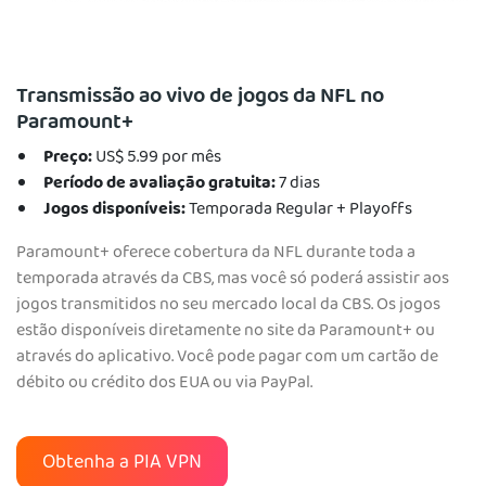
Transmissão ao vivo de jogos da NFL no
Paramount+
Preço:
US$ 5.99 por mês
Período de avaliação gratuita:
7 dias
Jogos disponíveis:
Temporada Regular + Playoffs
Paramount+ oferece cobertura da NFL durante toda a
temporada através da CBS, mas você só poderá assistir aos
jogos transmitidos no seu mercado local da CBS. Os jogos
estão disponíveis diretamente no site da Paramount+ ou
através do aplicativo. Você pode pagar com um cartão de
débito ou crédito dos EUA ou via PayPal.
Obtenha a PIA VPN