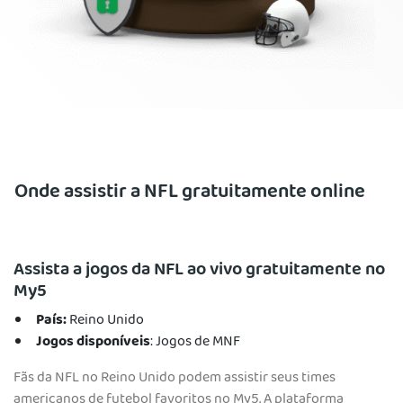
Onde assistir a NFL gratuitamente online
Assista a jogos da NFL ao vivo gratuitamente no
My5
País:
Reino Unido
Jogos disponíveis
: Jogos de MNF
Fãs da NFL no Reino Unido podem assistir seus times
americanos de futebol favoritos no My5. A plataforma