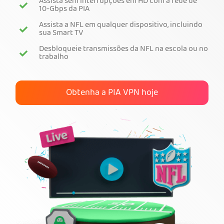
Assista sem interrupções em HD com a rede de
10-Gbps da PIA
Obtenha o PIA VPN
Assista a NFL em qualquer dispositivo, incluindo
sua Smart TV
Desbloqueie transmissões da NFL na escola ou no
trabalho
Obtenha a PIA VPN hoje