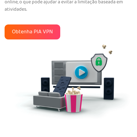
online, o que pode ajudar a evitar a limitação baseada em
atividades.
Obtenha PIA VPN