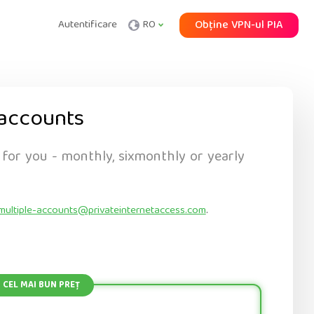
Autentificare
RO
Obține VPN-ul PIA
accounts
 for you - monthly, sixmonthly or yearly
multiple-accounts@privateinternetaccess.com
.