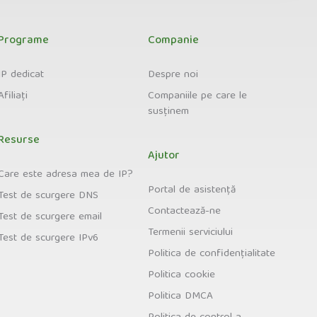
Programe
Companie
IP dedicat
Despre noi
Afiliați
Companiile pe care le
susținem
Resurse
Ajutor
Care este adresa mea de IP?
Portal de asistență
Test de scurgere DNS
Contactează-ne
Test de scurgere email
Termenii serviciului
Test de scurgere IPv6
Politica de confidențialitate
Politica cookie
Politica DMCA