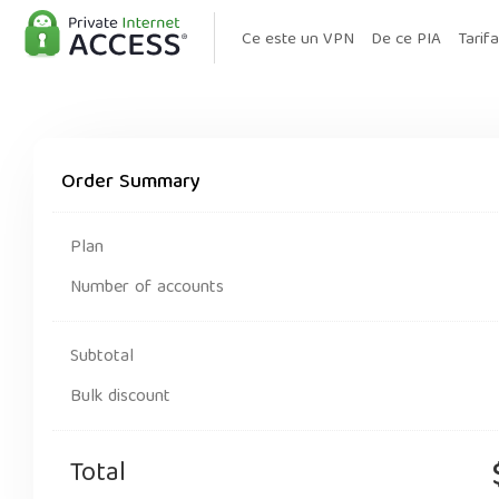
Ce este un VPN
De ce PIA
Tarif
Order Summary
Plan
Number of accounts
Subtotal
Bulk discount
Total