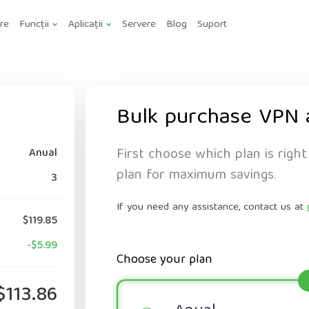
are
Funcții
Aplicații
Servere
Blog
Suport
Bulk purchase VPN 
First choose which plan is right
Anual
plan for maximum savings.
3
If you need any assistance, contact us at
$119.85
-$5.99
Choose your plan
$113.86