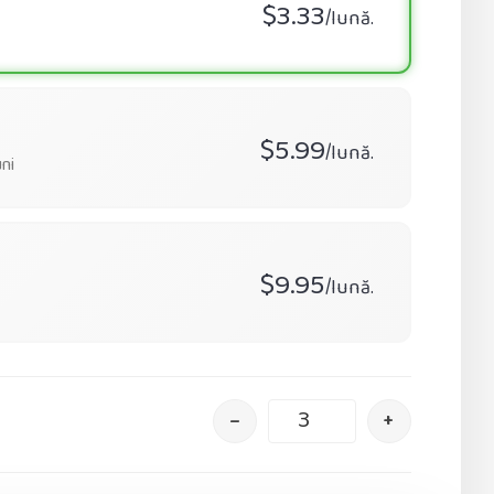
$3.33
/lună.
$5.99
/lună.
ni
$9.95
/lună.
–
+