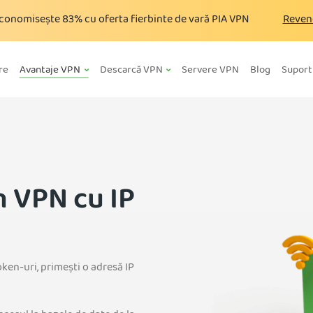
conomisește
83%
cu oferta fierbinte de vară PIA VPN
Reven
re
Avantaje VPN
Descarcă VPN
Servere VPN
Blog
Suport
n VPN cu IP
ken-uri, primești o adresă IP