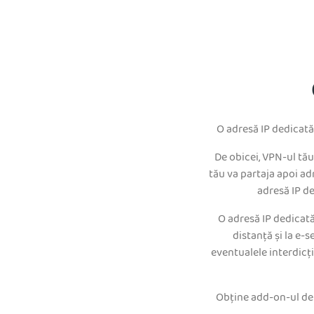
O adresă IP dedicată 
De obicei, VPN-ul tău
tău va partaja apoi adr
adresă IP de
O adresă IP dedicată
distanță și la e-s
eventualele interdicți
Obține add-on-ul de I