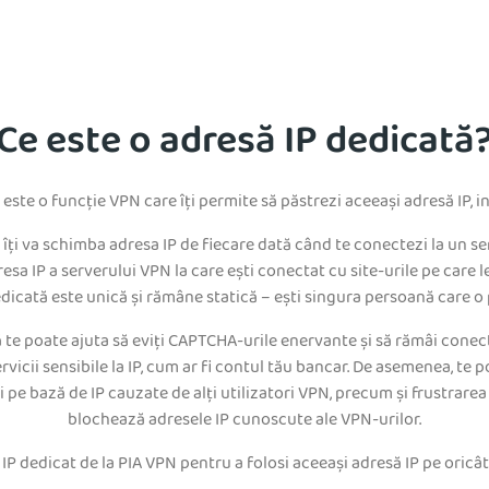
Ce este o adresă IP dedicată
este o funcție VPN care îți permite să păstrezi aceeași adresă IP, in
 îți va schimba adresa IP de fiecare dată când te conectezi la un se
esa IP a serverului VPN la care ești conectat cu site-urile pe care le
dicată este unică și rămâne statică – ești singura persoană care o 
 te poate ajuta să eviți CAPTCHA-urile enervante și să rămâi conect
ervicii sensibile la IP, cum ar fi contul tău bancar. De asemenea, te p
i pe bază de IP cauzate de alți utilizatori VPN, precum și frustrarea 
blochează adresele IP cunoscute ale VPN-urilor.
P dedicat de la PIA VPN pentru a folosi aceeași adresă IP pe oricât