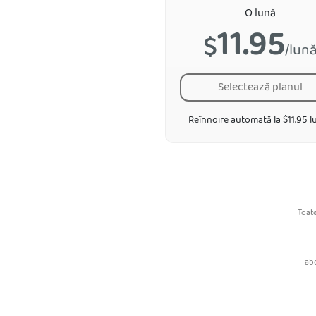
O lună
11.95
$
/lun
Selectează planul
Reînnoire automată la $11.95 l
Toate
abo