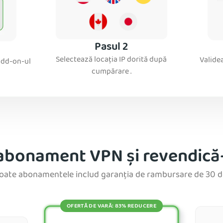
Pasul 2
Selectează locația IP dorită după
Validea
add-on-ul
cumpărare .
abonament VPN și revendică-ț
oate abonamentele includ garanția de rambursare de 30 de
OFERTĂ DE VARĂ: 83% REDUCERE