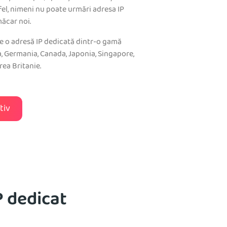
tfel, nimeni nu poate urmări adresa IP
măcar noi.
ege o adresă IP dedicată dintr-o gamă
ia, Germania, Canada, Japonia, Singapore,
rea Britanie.
tiv
P dedicat