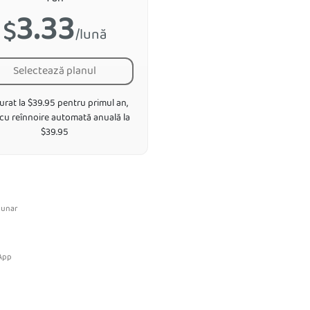
3.33
$
/lună
Selectează planul
urat la $39.95 pentru primul an,
 cu reînnoire automată anuală la
$39.95
 lunar
l
 App