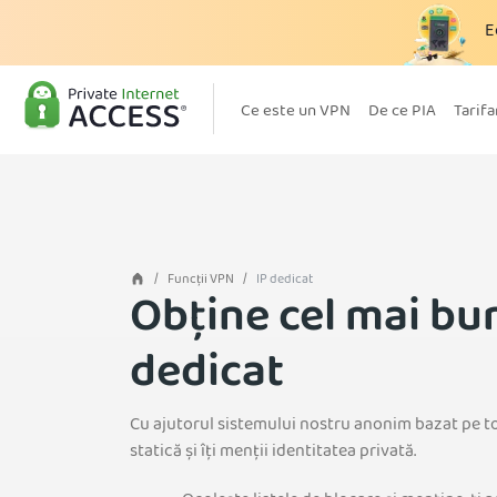
E
Ce este un VPN
De ce PIA
Tarifa
Funcții VPN
IP dedicat
Obține cel mai bu
dedicat
Cu ajutorul sistemului nostru anonim bazat pe to
statică și îți menții identitatea privată.