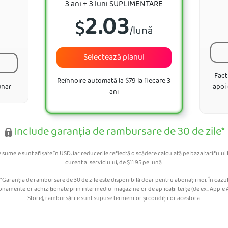
3 ani + 3 luni SUPLIMENTARE
2.03
$
/lună
ă
Selectează planul
Fact
Reînnoire automată la $79 la fiecare 3
unar
apoi
ani
Include garanția de rambursare de 30 de zile*
 sumele sunt afișate în USD, iar reducerile reflectă o scădere calculată pe baza tarifului
curent al serviciului, de
$
11.95
pe lună.
*Garanția de rambursare de 30 de zile este disponibilă doar pentru abonații noi. În cazu
namentelor achiziționate prin intermediul magazinelor de aplicații terțe (de ex., Apple
Store), rambursările sunt supuse termenilor și condițiilor acestora.