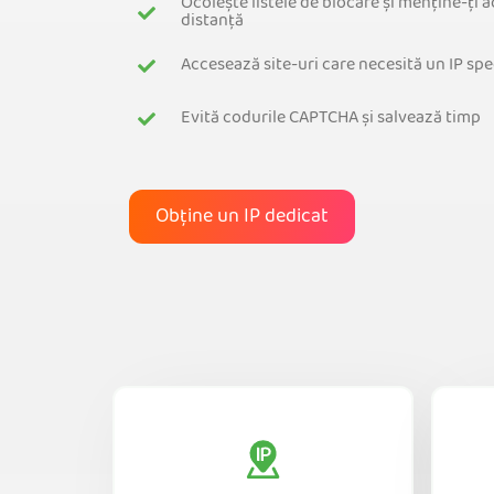
Ocolește listele de blocare și menține-ți a
distanță
Accesează site-uri care necesită un IP spec
Evită codurile CAPTCHA și salvează timp
Obține un IP dedicat