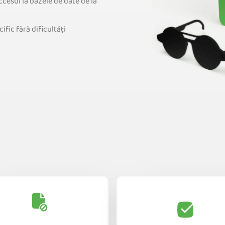
ccesul la bazele de date de la
ific fără dificultăți