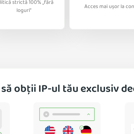
litică strictă 100% „fără
Acces mai ușor la con
loguri”
să obții IP-ul tău exclusiv de