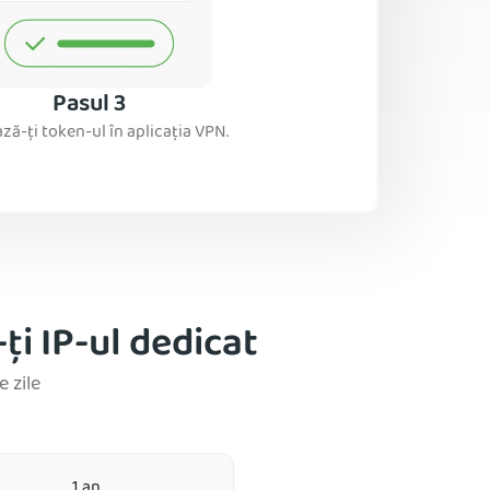
Pasul 3
ză-ți token-ul în aplicația VPN.
i IP-ul dedicat
 zile
1 an