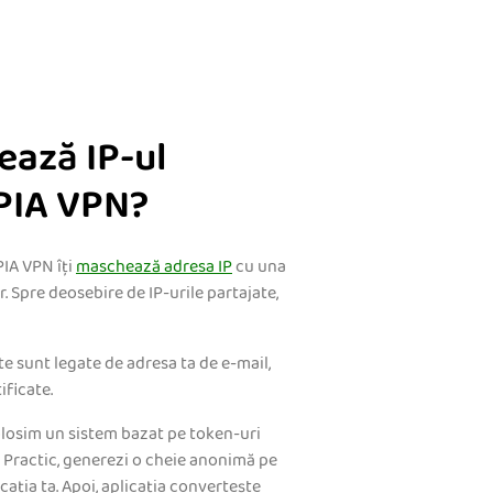
ează IP-ul
 PIA VPN?
PIA VPN îți
maschează adresa IP
cu una
r. Spre deosebire de IP-urile partajate,
e sunt legate de adresa ta de e-mail,
ificate.
olosim un sistem bazat pe token-uri
. Practic, generezi o cheie anonimă pe
icația ta. Apoi, aplicația convertește