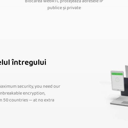
Blocarea WebRTC protejează adresele IP
publice și private
lul întregului
maximum security, you need our
 unbreakable encryption,
in 50 countries — at no extra