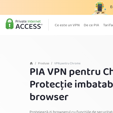
E
Ce este un VPN
De ce PIA
Tarifa
Produse
VPN pentru Chrome
PIA VPN pentru C
Protecție imbatabi
browser
Protejează-ți browserul cu funcțiile de securitat