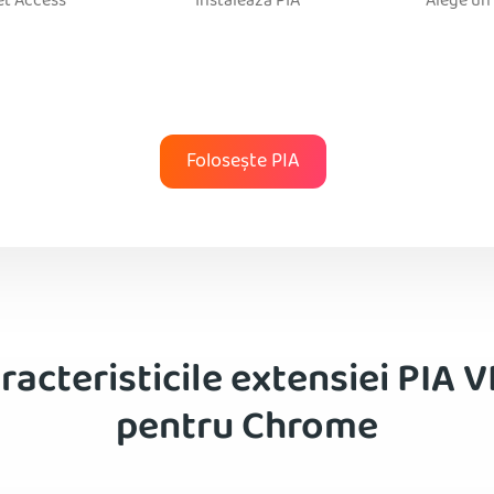
et Access
Instalează PIA
Alege un 
Folosește PIA
racteristicile extensiei PIA 
pentru Chrome