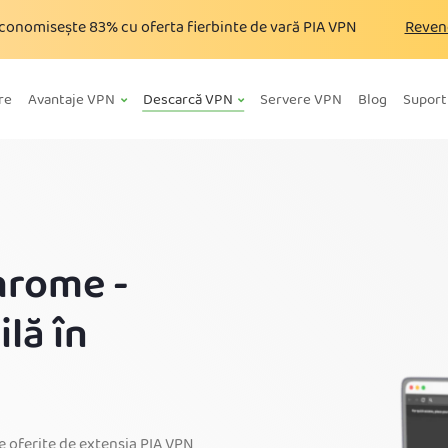
conomisește
83%
cu oferta fierbinte de vară PIA VPN
Reven
re
Avantaje VPN
Descarcă VPN
Servere VPN
Blog
Suport
hrome -
lă în
e oferite de extensia PIA VPN