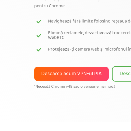
pentru Chrome.
Navighează fără limite folosind rețeaua de
Elimină reclamele, dezactivează trackerel
WebRTC
Protejează-ți camera web și microfonul î
Descarcă acum VPN-ul PIA
Desc
*Necesită Chrome v48 sau o versiune mai nouă