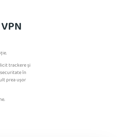
e VPN
ție.
cit trackere și
securitate în
ult prea ușor
me.