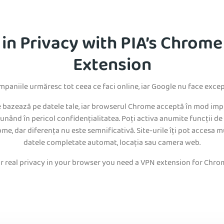
 in Privacy with PIA’s Chrom
Extension
paniile urmăresc tot ceea ce faci online, iar Google nu face excep
se bazează pe datele tale, iar browserul Chrome acceptă în mod impli
punând în pericol confidențialitatea. Poți activa anumite funcții de 
ome, dar diferența nu este semnificativă. Site-urile îți pot accesa m
datele completate automat, locația sau camera web.
r real privacy in your browser you need a VPN extension for Chro