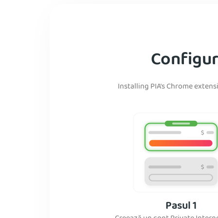
Configur
Installing PIA’s Chrome extensi
Pasul 1