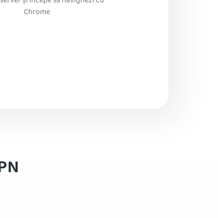
server și începe să navighezi cu
Chrome
VPN