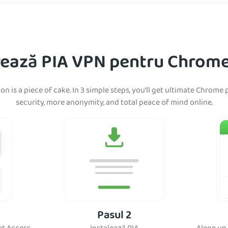
ează PIA VPN pentru Chrome 
on is a piece of cake. In 3 simple steps, you’ll get ultimate Chrom
security, more anonymity, and total peace of mind online.
Pasul 2