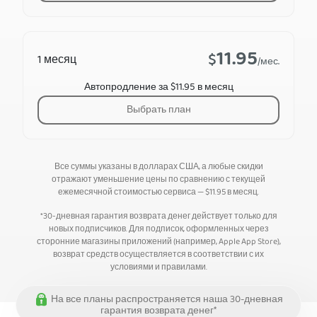
11.95
$
1 месяц
/мес.
Автопродление за $11.95 в месяц
Выбрать план
Все суммы указаны в долларах США, а любые скидки
отражают уменьшение цены по сравнению с текущей
ежемесячной стоимостью сервиса —
$
11.95
в месяц.
*30-дневная гарантия возврата денег действует только для
новых подписчиков. Для подписок, оформленных через
сторонние магазины приложений (например, Apple App Store),
возврат средств осуществляется в соответствии с их
условиями и правилами.
На все планы распространяется наша 30-дневная
гарантия возврата денег*