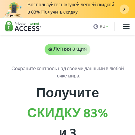
Воспользуйтесь жгучей летней скидкой
в
83%
.
Получить скидку
Что такое VPN
RU
Почему именно PIA
Цены
Летняя акция
Функции VPN
Сохраните контроль над своими данными в любой
Скачать VPN
точке мира.
VPN-серверы
Получите
Блог
Поддержка
СКИДКУ
83%
Вход
и 3