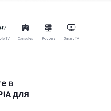
ple TV
Consoles
Routers
Smart TV
е в
PIA для