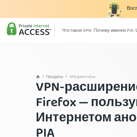
Восп
Что такое VPN
Почему именно PIA
Продукты
VPN для Firefox
VPN-расширени
Firefox — польз
Интернетом ано
PIA