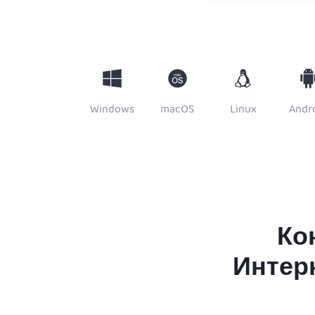
Windows
macOS
Linux
Andr
Ко
Интерн