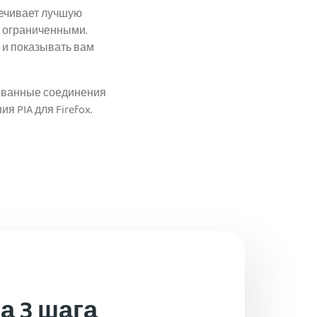
печивает лучшую
я ограниченными.
 и показывать вам
рованные соединения
я PIA для Firefox.
за 3 шага