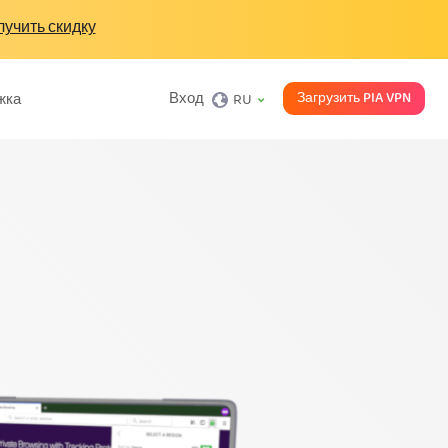
учить скидку
Загрузить PIA VPN
Вход
жка
RU