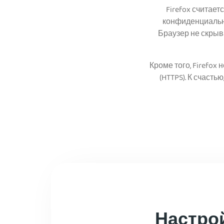
Firefox считае
конфиденциально
Браузер не скрыв
Кроме того, Firefo
(HTTPS). К счасть
Настройт