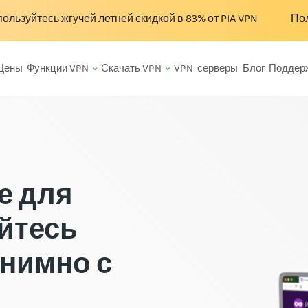
ользуйтесь жгучей летней скидкой в
83%
от PIA VPN
Пол
Цены
Функции VPN
Скачать VPN
VPN-серверы
Блог
Поддер
е для
уйтесь
нимно с