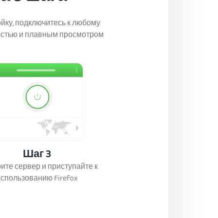
ойку, подключитесь к любому
остью и плавным просмотром
Шаг 3
те сервер и приступайте к
спользованию Firefox