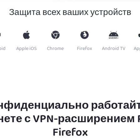
Защита всех ваших устройств
oid
Apple iOS
Chrome
Firefox
Android TV
Ap
нфиденциально работайт
ете с VPN-расширением 
Firefox