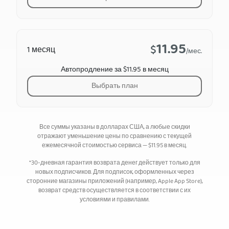
11.95
$
1 месяц
/мес.
Автопродление за $11.95 в месяц
Выбрать план
Все суммы указаны в долларах США, а любые скидки
отражают уменьшение цены по сравнению с текущей
ежемесячной стоимостью сервиса —
$
11.95
в месяц.
*30-дневная гарантия возврата денег действует только для
новых подписчиков. Для подписок, оформленных через
сторонние магазины приложений (например, Apple App Store),
возврат средств осуществляется в соответствии с их
условиями и правилами.