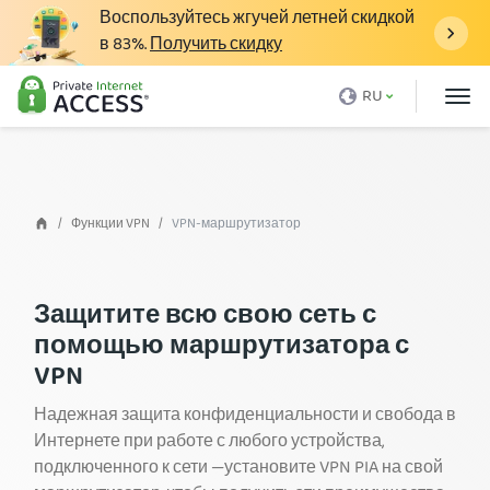
Воспользуйтесь жгучей летней скидкой
в
83%
.
Получить скидку
Что такое VPN
RU
Почему именно PIA
Цены
Функции VPN
Функции VPN
VPN-маршрутизатор
Скачать VPN
VPN-серверы
Защитите всю свою сеть с
помощью маршрутизатора с
Блог
VPN
Поддержка
Надежная защита конфиденциальности и свобода в
Вход
Интернете при работе с любого устройства,
подключенного к сети —установите VPN PIA на свой