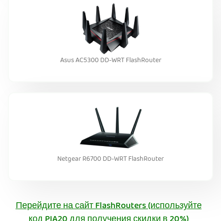
Asus AC5300 DD-WRT FlashRouter
Netgear R6700 DD-WRT FlashRouter
Перейдите на сайт FlashRouters (используйте
код PIA20 для получения скидки в 20%)