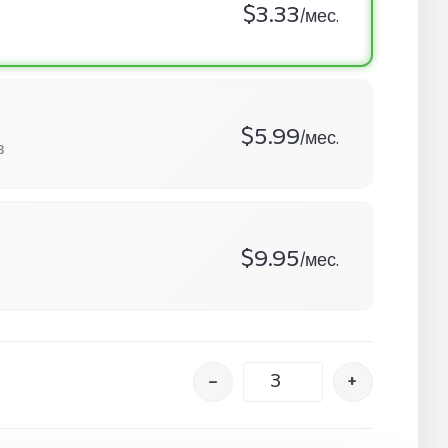
$3.33
/мес.
$5.99
/мес.
в
$9.95
/мес.
–
+