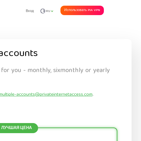
Использовать PIA VPN
Вход
RU
accounts
 for you - monthly, sixmonthly or yearly
multiple-accounts@privateinternetaccess.com
.