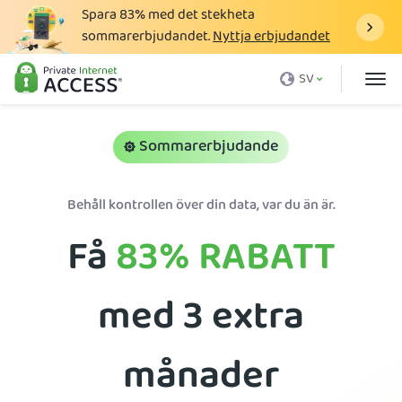
Spara
83%
med det stekheta
sommarerbjudandet.
Nyttja erbjudandet
Vad är en VPN
SV
Varför PIA
Pris
Sommarerbjudande
Fördelar med VPN
Behåll kontrollen över din data, var du än är.
Ladda ner VPN
Få
83%
RABATT
VPN-servrar
Blogg
med 3 extra
Support
Inloggning
månader