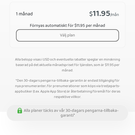
11.95
$
1 månad
/mån
Förnyas automatiskt för $11.95 per månad
Välj plan
Alla belopp visas i USD och eventuella rabatter speglar en minskning
baserad på det aktuella månadspriset för tjänsten, som är
$
11.95
per
månad.
*Den 30-dagars pengarna-tillbaka-garantin är endast tillgänglig för
nya prenumeranter; för prenumerationer som köps via tredjeparts-
appbutiker (t.ex. Apple App Store) är återbetalning föremål för deras
respektive villkor.
Alla planer täcks av vår 30-dagars pengarna-tillbaka-
garanti*