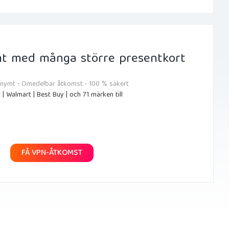
t med många större presentkort
onymt • Omedelbar åtkomst • 100 % säkert
 | Walmart | Best Buy | och 71 märken till
FÅ VPN-ÅTKOMST