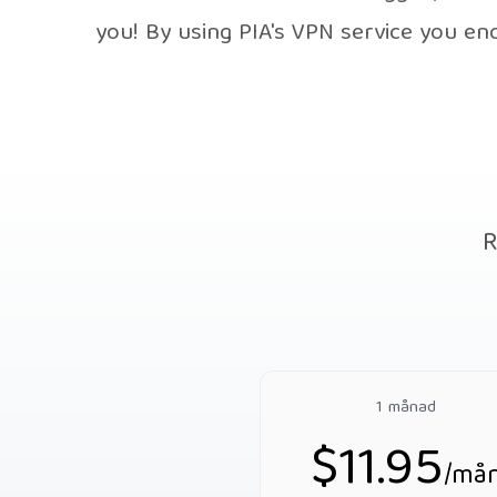
you! By using PIA's VPN service you e
R
1 månad
$11.95
/mån