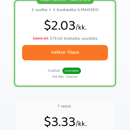
PARAS TARJOUS - SÄÄSTÄ 83%
3 vuotta + 3 Kuukautta ILMAISEKSI
$2.03
/kk.
$466.05
$79.00 kolmelta vuodelta
Valitse Tilaus
Sisältää
ILMAINEN
PIA Mac Cleaner
1 vuosi
$3.33
/kk.