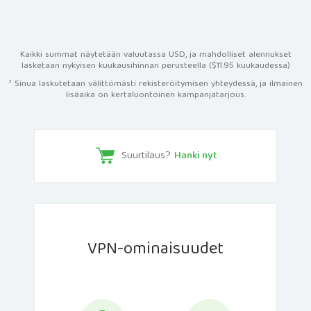
Kaikki summat näytetään valuutassa USD, ja mahdolliset alennukset
lasketaan nykyisen kuukausihinnan perusteella ($11.95 kuukaudessa)
³ Sinua laskutetaan välittömästi rekisteröitymisen yhteydessä, ja ilmainen
lisäaika on kertaluontoinen kampanjatarjous.
Suurtilaus?
Hanki nyt
VPN-ominaisuudet