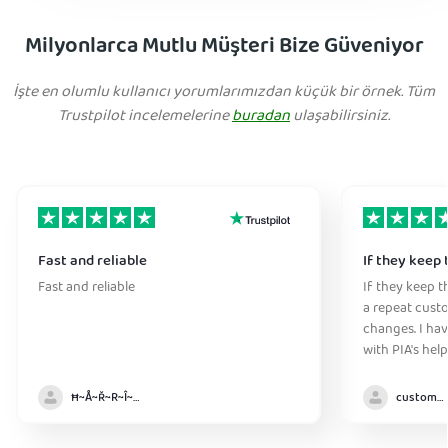
Milyonlarca Mutlu Müşteri Bize Güveniyor
İşte en olumlu kullanıcı yorumlarımızdan küçük bir örnek. Tüm
Trustpilot incelemelerine
buradan
ulaşabilirsiniz.
Fast and reliable
If they keep 
Fast and reliable
If they keep th
a repeat cust
changes. I ha
with PIA's help
anywhere witho
Ħ~Å~Ř~R~Î~ẞ👻
customer