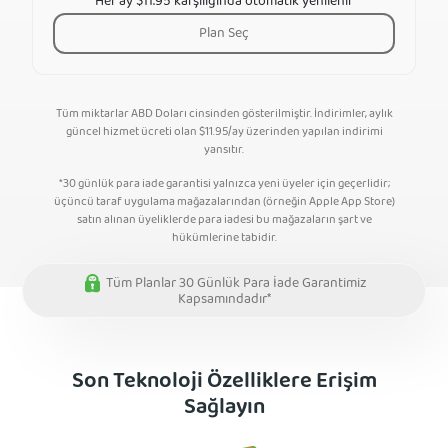
Her ay $11.95 karşılığında otomatik yenilenir
Plan Seç
Tüm miktarlar ABD Doları cinsinden gösterilmiştir. İndirimler, aylık
güncel hizmet ücreti olan
$
11.95
/ay üzerinden yapılan indirimi
yansıtır.
*30 günlük para iade garantisi yalnızca yeni üyeler için geçerlidir;
üçüncü taraf uygulama mağazalarından (örneğin Apple App Store)
satın alınan üyeliklerde para iadesi bu mağazaların şart ve
hükümlerine tabidir.
Tüm Planlar 30 Günlük Para İade Garantimiz
Kapsamındadır*
Son Teknoloji Özelliklere Erişim
Sağlayın