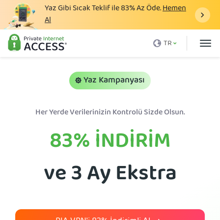
Yaz Gibi Sıcak Teklif ile
83%
Az Öde.
Hemen
Al
VPN nedir
TR
Neden PIA
Fiyatlandırma
Yaz Kampanyası
VPN Avantajları
Her Yerde Verilerinizin Kontrolü Sizde Olsun.
VPN İndir
83%
İNDİRİM
VPN Sunucuları
Blog
ve 3 Ay Ekstra
Destek
Giriş yap