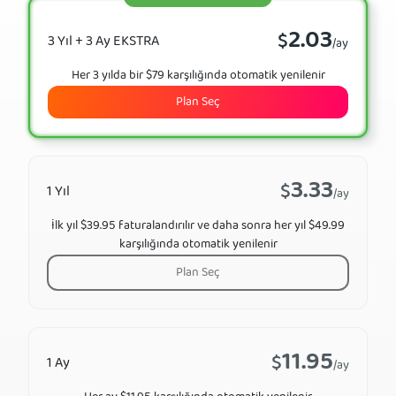
2.03
$
3 Yıl + 3 Ay EKSTRA
/ay
Her 3 yılda bir $79 karşılığında otomatik yenilenir
Plan Seç
3.33
$
1 Yıl
/ay
İlk yıl $39.95 faturalandırılır ve daha sonra her yıl $49.99
karşılığında otomatik yenilenir
Plan Seç
11.95
$
1 Ay
/ay