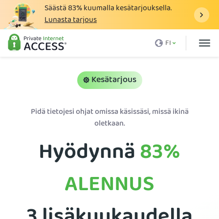
Säästä
83%
kuumalla kesätarjouksella.
Lunasta tarjous
Mikä on VPN
FI
Miksi PIA
Hinnasto
Kesätarjous
VPN:n hyödyt
Pidä tietojesi ohjat omissa käsissäsi, missä ikinä
Lataa VPN
oletkaan.
VPN-palvelimet
Hyödynnä
83%
Blogi
Tuki
ALENNUS
Kirjaudu sisään
3 lisäkuukaudella