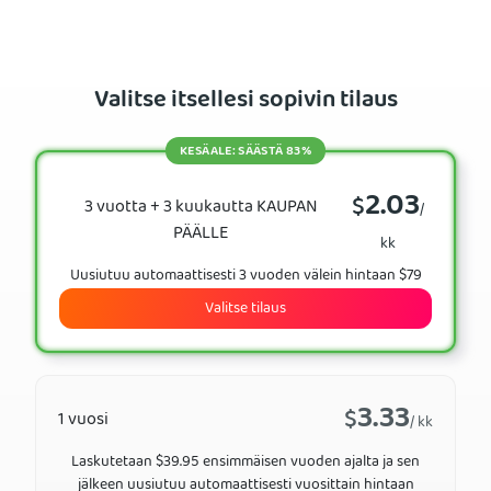
Valitse itsellesi sopivin tilaus
KESÄALE: SÄÄSTÄ 83%
2.03
$
3 vuotta + 3 kuukautta KAUPAN
/
PÄÄLLE
kk
Uusiutuu automaattisesti 3 vuoden välein hintaan $79
Valitse tilaus
3.33
$
1 vuosi
/ kk
Laskutetaan $39.95 ensimmäisen vuoden ajalta ja sen
jälkeen uusiutuu automaattisesti vuosittain hintaan