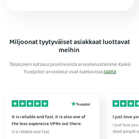
Miljoonat tyytyväiset asiakkaat luottavat
meihin
Tässä pieni katsaus positiivisista arvosteluistamme. Kaikki
Trustpilot-arvostelut ovat luettavissa
täältä
.
It is reliable and fast. It is also one of
I just love y
the less expensive VPNs out there.
I just love you
dead people a
It is reliable and fast.