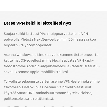
Lataa VPN kaikille laitteillesi nyt!
Suojaa kaikki laitteesi PIA:n huippuarvostellulla VPN-
palvelulla. Yhdistä NextGen-palvelimiin 50 maassa ja koe
nopeat VPN-yhteysnopeudet.
Asenna Windows- ja Linux-sovelluksemme tietokoneesi tai
käytä macOS-sovellustamme Macillasi. Lataa VPN -apk-
tiedostomme Android-älypuhelimeesi ja -tablettiisi tai iOS-
sovelluksemme Apple-mobiililaitteillesi.
Turvallista selaamista varten asenna VPN-laajennuksemme
Chromeen, Firefoxiin ja Operaan. Vaihtoehtoisesti voit
käyttää Smart DNS-ominaisuuttamme älytelevisioissa,
pelikonsoleissa ja reitittimissä.