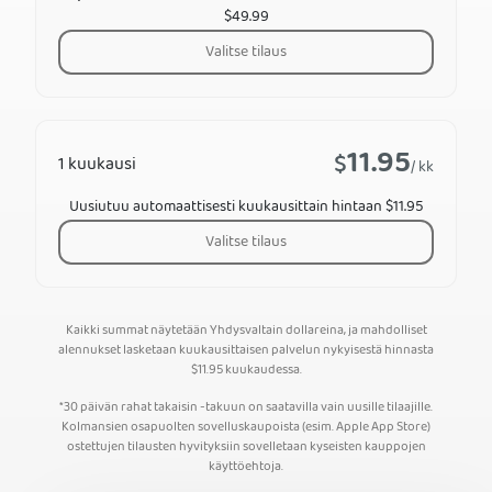
$49.99
Valitse tilaus
11.95
$
1 kuukausi
/ kk
Uusiutuu automaattisesti kuukausittain hintaan $11.95
Valitse tilaus
Kaikki summat näytetään Yhdysvaltain dollareina, ja mahdolliset
alennukset lasketaan kuukausittaisen palvelun nykyisestä hinnasta
$
11.95
kuukaudessa.
*30 päivän rahat takaisin -takuun on saatavilla vain uusille tilaajille.
Kolmansien osapuolten sovelluskaupoista (esim. Apple App Store)
ostettujen tilausten hyvityksiin sovelletaan kyseisten kauppojen
käyttöehtoja.