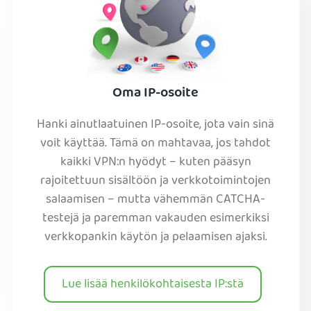
Oma IP-osoite
Hanki ainutlaatuinen IP-osoite, jota vain sinä
voit käyttää. Tämä on mahtavaa, jos tahdot
kaikki VPN:n hyödyt – kuten pääsyn
rajoitettuun sisältöön ja verkkotoimintojen
salaamisen – mutta vähemmän CATCHA-
testejä ja paremman vakauden esimerkiksi
verkkopankin käytön ja pelaamisen ajaksi.
Lue lisää henkilökohtaisesta IP:stä