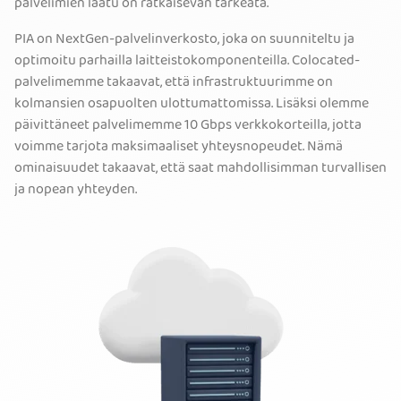
palvelimien laatu on ratkaisevan tärkeätä.
PIA on NextGen-palvelinverkosto, joka on suunniteltu ja
optimoitu parhailla laitteistokomponenteilla. Colocated-
palvelimemme takaavat, että infrastruktuurimme on
kolmansien osapuolten ulottumattomissa. Lisäksi olemme
päivittäneet palvelimemme 10 Gbps verkkokorteilla, jotta
voimme tarjota maksimaaliset yhteysnopeudet. Nämä
ominaisuudet takaavat, että saat mahdollisimman turvallisen
ja nopean yhteyden.