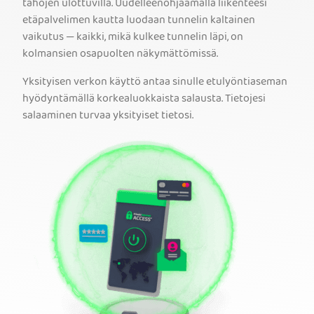
tahojen ulottuvilla. Uudelleenohjaamalla liikenteesi
etäpalvelimen kautta luodaan tunnelin kaltainen
vaikutus — kaikki, mikä kulkee tunnelin läpi, on
kolmansien osapuolten näkymättömissä.
Yksityisen verkon käyttö antaa sinulle etulyöntiaseman
hyödyntämällä korkealuokkaista salausta. Tietojesi
salaaminen turvaa yksityiset tietosi.