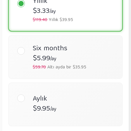
Yıllık
$3.33
/ay
$119.40
Yıllık $39.95
Six months
$5.99
/ay
$59.70
Altı ayda bir $35.95
Aylık
$9.95
/ay