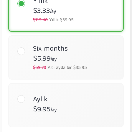
Yıllık
$3.33
/ay
$119.40
Yıllık $39.95
Six months
$5.99
/ay
$59.70
Altı ayda bir $35.95
Aylık
$9.95
/ay