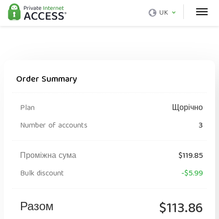
UK
Order Summary
Plan
Щорічно
Number of accounts
3
Проміжна сума
$119.85
Bulk discount
-$5.99
Разом
$113.86