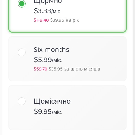
Щорічно
$3.33
/міс.
$119.40
$39.95 на рік
Six months
$5.99
/міс.
$59.70
$35.95 за шість місяців
Щомісячно
$9.95
/міс.