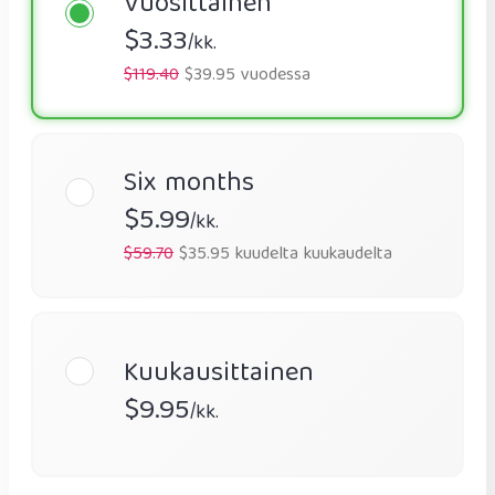
Vuosittainen
$3.33
/kk.
$119.40
$39.95 vuodessa
Six months
$5.99
/kk.
$59.70
$35.95 kuudelta kuukaudelta
Kuukausittainen
$9.95
/kk.