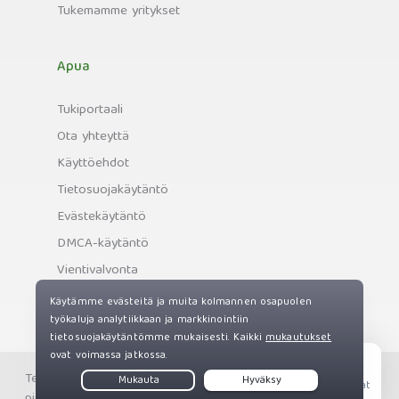
Tukemamme yritykset
Apua
Tukiportaali
Ota yhteyttä
Käyttöehdot
Tietosuojakäytäntö
Evästekäytäntö
DMCA-käytäntö
Vientivalvonta
Tekijänoikeus © Private Internet Access, Inc. Kaikki oikeudet
Live Chat
pidätetään.