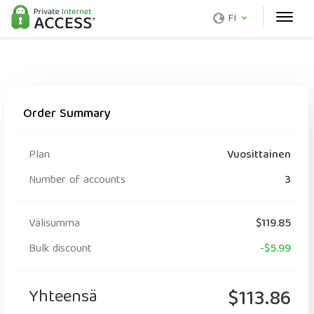
FI
Order Summary
Plan
Vuosittainen
Number of accounts
3
Välisumma
$119.85
Bulk discount
-$5.99
Yhteensä
$113.86