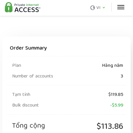
VI
Order Summary
Plan
Hàng năm
Number of accounts
3
Tạm tính
$119.85
Bulk discount
-$5.99
Tổng cộng
$113.86