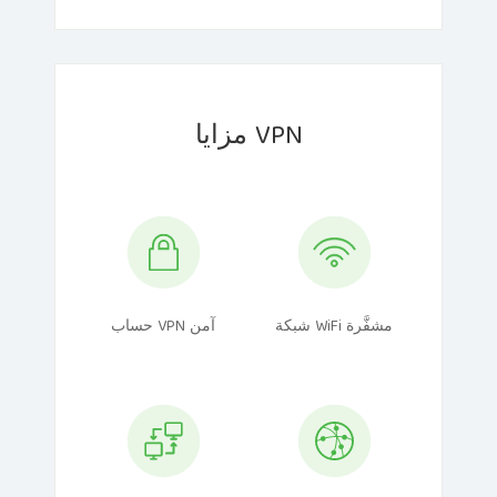
مزايا VPN
شبكة WiFi مشفَّرة
حساب VPN آمن