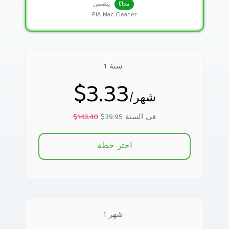
يتضمن
مجانًا
PIA Mac Cleaner
1 سنة
$3.33
/شهر
$39.95 في السنة
$143.40
اختر خطة
1 شهر