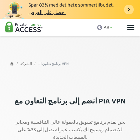
Spar
83%
med det hete sommertilbudet.
احصل على العرض
ما هو الـ VPN
AR
لماذا تختار PIA
الأسعار
فوائد VPN
برنامج تعاون الـ VPN
الشركة
تحميل VPN
خوادم VPN
المدونة
انضم إلى برنامج التعاون مع PIA VPN
الدعم
نحن نقدم برنامج تسويق بالعمولة عالي التنافسية ومجاني
تسجيل الدخول
للانضمام ويسمح لك بكسب عمولة تصل إلى 33% على
المبيعات الجديدة.