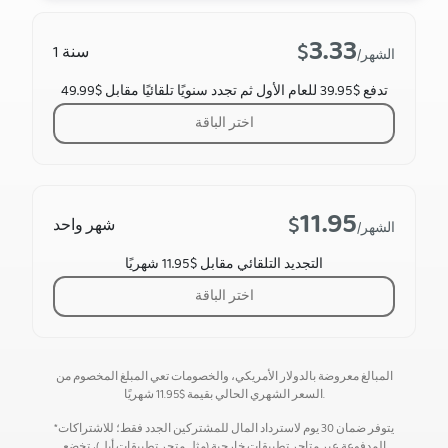
3.33
$
1 سنة
/الشهر
تدفع $39.95 للعام الأول ثم تجدد سنويًا تلقائيًا مقابل $49.99
اختر الباقة
11.95
$
شهر واحد
/الشهر
التجديد التلقائي مقابل $11.95 شهريًا
اختر الباقة
المبالغ معروضة بالدولار الأمريكي، والخصومات تعي المبلغ المخصوم من
شهريًا.
السعر الشهري الحالي بقيمة
$
11.95
*يتوفر ضمان 30 يوم لاسترداد المال للمشتركين الجدد فقط؛ للاشتراكات
المدفوعة عبر متاجر تطبيقات خارجية (مثل متجر تطبيقات أبل)، تخضع