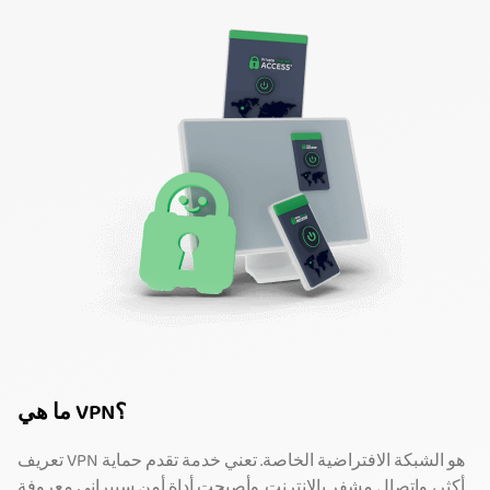
ما هي VPN؟
تعريف VPN هو الشبكة الافتراضية الخاصة. تعني خدمة تقدم حماية
أكثر، واتصال مشفر بالإنترنت. وأصبحت أداة أمن سيبراني معروفة