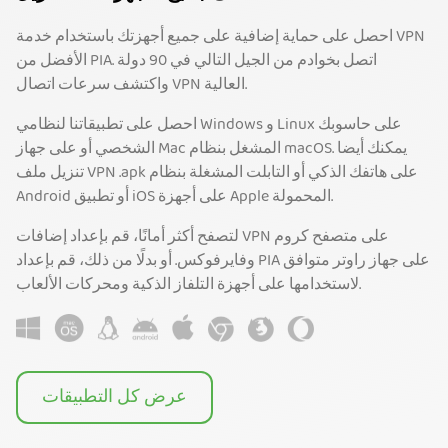
احصل على حماية إضافية على جميع أجهزتك باستخدام خدمة VPN
الأفضل من PIA. اتصل بخوادم من الجيل التالي في 90 دولة
واكتشف سرعات اتصال VPN العالية.
احصل على تطبيقاتنا لنظامي Windows و Linux على حاسوبك
الشخصي أو على جهاز Mac المشغل بنظام macOS. يمكنك أيضا
تنزيل ملف VPN .apk على هاتفك الذكي أو التابلت المشغلة بنظام
Android أو تطبيق iOS على أجهزة Apple المحمولة.
لتصفح أكثر أمانًا، قم بإعداد إضافات VPN على متصفح كروم
وفايرفوكس. أو بدلًا من ذلك، قم بإعداد PIA على جهاز راوتر متوافق
لاستخدامها على أجهزة التلفاز الذكية ومحركات الألعاب.
عرض كل التطبيقات