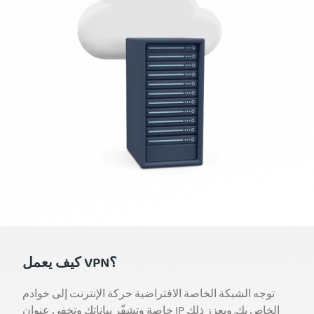
كيف يعمل VPN؟
توجه الشبكة الخاصة الافتراضية حركة الإنترنت إلى خوادم
خاصة وتشفّر بياناتك وتخفي عنوان IP الخاص بك. ويعزز ذلك