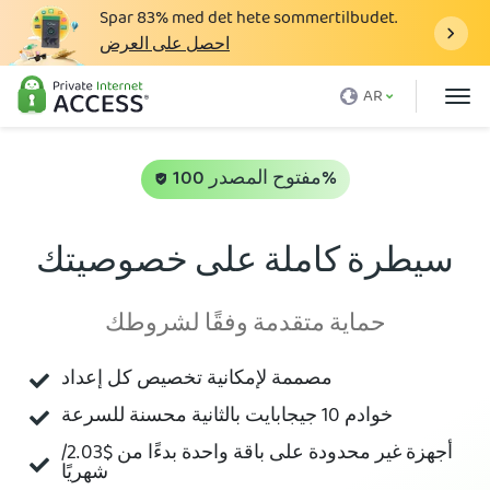
Spar
83%
med det hete sommertilbudet.
احصل على العرض
ما هو الـ VPN
AR
لماذا تختار PIA
الأسعار
مفتوح المصدر 100%
فوائد VPN
سيطرة كاملة على خصوصيتك
تحميل VPN
خوادم VPN
حماية متقدمة وفقًا لشروطك
المدونة
مصممة لإمكانية تخصيص كل إعداد
الدعم
خوادم 10 جيجابايت بالثانية محسنة للسرعة
تسجيل الدخول
أجهزة غير محدودة على باقة واحدة بدءًا من
$2.03
/
شهريًا