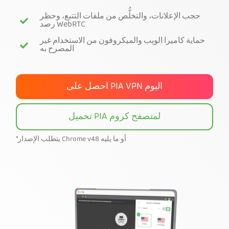
حجب الإعلانات، والتخلُّص من ملفات التتبع، وحظر
احصل على PIA VPN
رصد WebRTC
حماية كاميرا الويب والميكروفون من الاستخدام غير
المصرح به
احصل على PIA VPN اليوم
تحميل PIA لمتصفح كروم
*يتطلب الإصدار Chrome v48 أو ما يليه