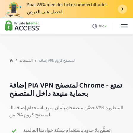
Spar
83%
med det hete sommertilbudet.
احصل على العرض
ما هو الـ VPN
AR
لماذا تختار PIA
الأسعار
فوائد VPN
إضافة VPN لمتصفح كروم
المنتجات
تحميل VPN
خوادم VPN
إضافة PIA VPN لمتصفح Chrome - تمتع
بحماية منيعة داخل المتصفح
المدونة
الدعم
حصِّن متصفحك بأمان منيع باستخدام إضافة الـ VPN المتطورة
من PIA لمتصفح كروم.
تسجيل الدخول
تصفُّح بلا حدود باستخدام شبكة خوادمنا العالمية