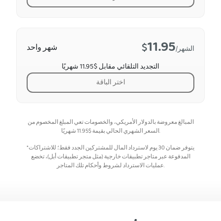
11.95
$
شهر واحد
/الشهر
التجديد التلقائي مقابل $11.95 شهريًا
اختر الباقة
المبالغ معروضة بالدولار الأمريكي، والخصومات تعي المبلغ المخصوم من
شهريًا.
السعر الشهري الحالي بقيمة
$
11.95
*يتوفر ضمان 30 يوم لاسترداد المال للمشتركين الجدد فقط؛ للاشتراكات
المدفوعة عبر متاجر تطبيقات خارجية (مثل متجر تطبيقات أبل)، تخضع
عمليات الاسترداد لشروط وأحكام تلك المتاجر.