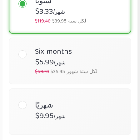
سنويًا
$3.33
/شهر
$39.95 لكل سنة
$119.40
Six months
$5.99
/شهر
$35.95 لكل ستة شهور
$59.70
شهريًا
$9.95
/شهر