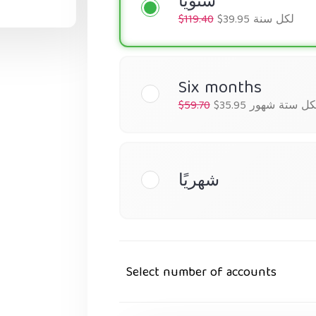
سنويًا
$39.95 لكل سنة
$119.40
Six months
$35.9 لكل ستة شهور
$59.70
شهريًا
Select number of accounts