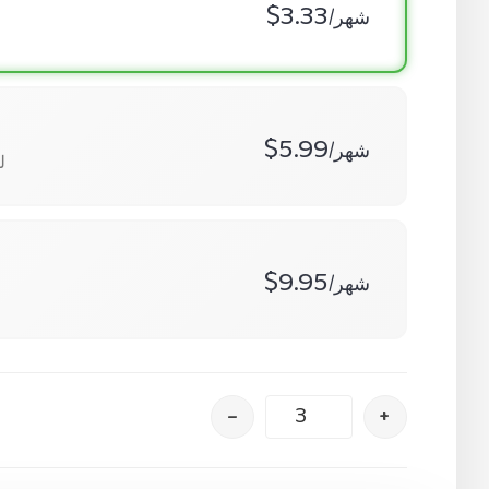
$3.33
/شهر
$5.99
/شهر
5
$9.95
/شهر
–
+