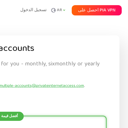
احصل على PIA VPN
AR
تسجيل الدخول
accounts
 for you - monthly, sixmonthly or yearly
multiple-accounts@privateinternetaccess.com
.