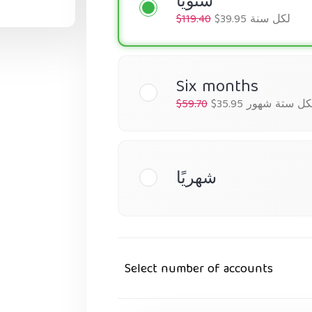
سنويًا
$39.95 لكل سنة
$119.40
Six months
$35.9 لكل ستة شهور
$59.70
شهريًا
Select number of accounts