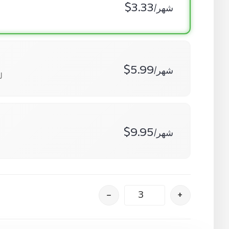
$3.33
/شهر
$5.99
/شهر
5
$9.95
/شهر
–
+