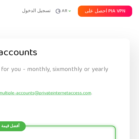
احصل على PIA VPN
AR
تسجيل الدخول
accounts
 for you - monthly, sixmonthly or yearly
multiple-accounts@privateinternetaccess.com
.