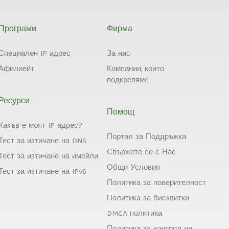
Програми
Фирма
Специален IP адрес
За нас
Афилиейт
Компании, които
подкрепяме
Ресурси
Помощ
Какъв е моят IP адрес?
Портал за Поддръжка
Тест за изтичане на DNS
Свържете се с Нас
Тест за изтичане на имейли
Общи Условия
Тест за изтичане на IPv6
Политика за поверителност
Политика за бисквитки
DMCA политика