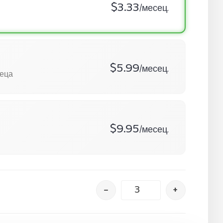
$3.33
/месец.
$5.99
/месец.
сеца
$9.95
/месец.
–
+