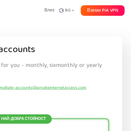
Влез
BG
Вземи PIA VPN
accounts
 for you - monthly, sixmonthly or yearly
multiple-accounts@privateinternetaccess.com
.