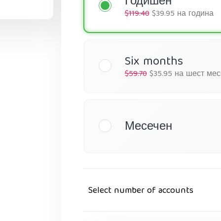
Годишен
$119.40
$39.95 на година
Six months
$59.70
$35.95 на шест ме
Месечен
Select number of accounts