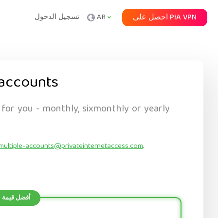
احصل على PIA VPN
AR
تسجيل الدخول
accounts
 for you - monthly, sixmonthly or yearly
multiple-accounts@privateinternetaccess.com
.