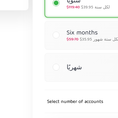
سنويًا
$39.95 لكل سنة
$119.40
Six months
$35.9 لكل ستة شهور
$59.70
شهريًا
Select number of accounts