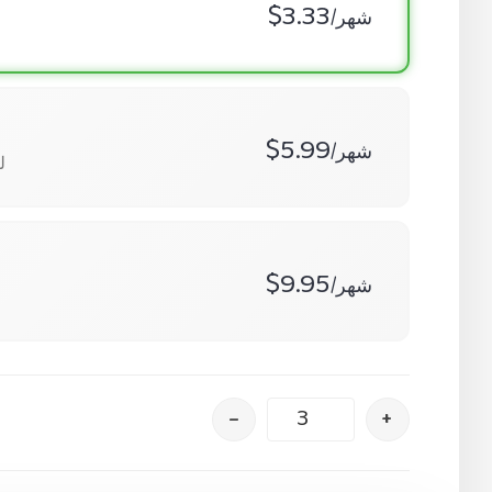
$3.33
/شهر
$5.99
/شهر
5
$9.95
/شهر
–
+